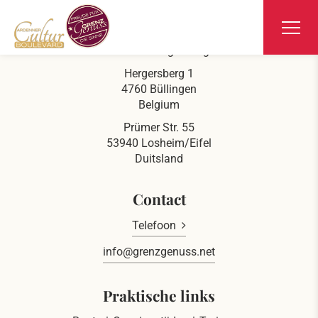
Ars Krippana
Aan de Duits-Belgische grens
Hergersberg 1
4760 Büllingen
Belgium
Prümer Str. 55
53940 Losheim/Eifel
Duitsland
Contact
Telefoon
info@grenzgenuss.net
Praktische links