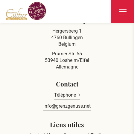
Ars Krippana
Directement à la frontière belgo-allemande
Hergersberg 1
4760 Büllingen
Belgium
Prümer Str. 55
53940 Losheim/Eifel
Allemagne
Contact
Téléphone
info@grenzgenuss.net
Liens utiles