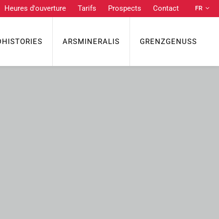
Heures d'ouverture
Tarifs
Prospects
Contact
FR
DE
NL
DHISTORIES
ARSMINERALIS
GRENZGENUSS
EN