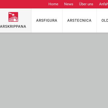
Home
News
Über uns
Anfah
ARSFIGURA
ARSTECNICA
OL
ARSKRIPPANA