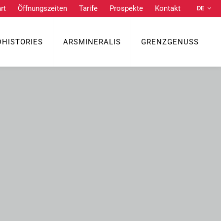
rt
Öffnungszeiten
Tarife
Prospekte
Kontakt
DE
NL
EN
DHISTORIES
ARSMINERALIS
GRENZGENUSS
FR