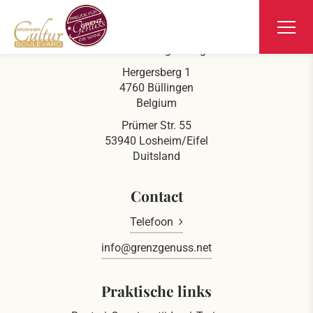
Ars Krippana
Aan de Duits-Belgische grens
Hergersberg 1
4760 Büllingen
Belgium
Prümer Str. 55
53940 Losheim/Eifel
Duitsland
Contact
Telefoon
info@grenzgenuss.net
Praktische links