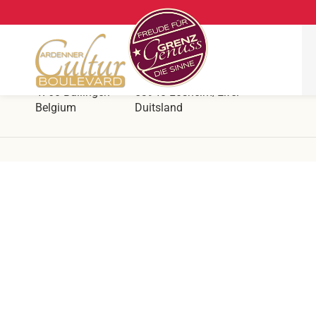
Ars Krippana
Aan de Duits-Belgische grens
Hergersberg 1
Prümer Str. 55
4760 Büllingen
53940 Losheim/Eifel
Belgium
Duitsland