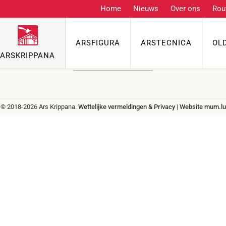
Home
Nieuws
Over ons
Rou
Contact
ARSFIGURA
ARSTECNICA
OL
Telefoon
ARSKRIPPANA
info@grenzgenuss.net
© 2018-2026 Ars Krippana.
Wettelijke vermeldingen & Privacy
|
Website
mum.lu