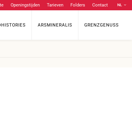
te
Openingstijden
Tarieven
Folders
Contact
NL
Praktische links
DE
EN
DHISTORIES
ARSMINERALIS
GRENZGENUSS
Route
Openingstijden
Tarieven
FR