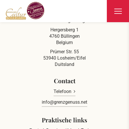
Ars Krippana
Aan de Duits-Belgische grens
Hergersberg 1
4760 Büllingen
Belgium
Prümer Str. 55
53940 Losheim/Eifel
Duitsland
Contact
Telefoon
info@grenzgenuss.net
Praktische links