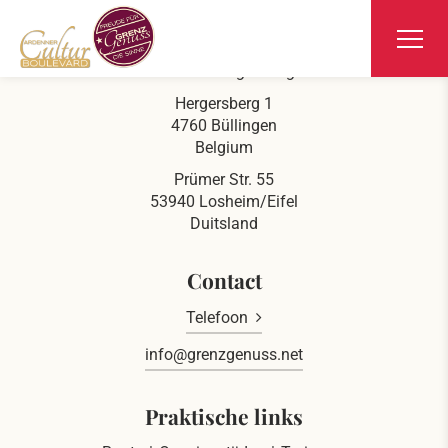
Ars Krippana
Aan de Duits-Belgische grens
Hergersberg 1
4760 Büllingen
Belgium
Prümer Str. 55
53940 Losheim/Eifel
Duitsland
Contact
Telefoon
info@grenzgenuss.net
Praktische links