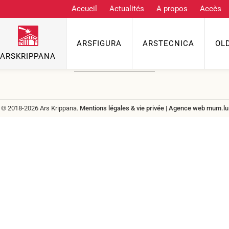
Accueil
Actualités
A propos
Accès
Contact
ARSFIGURA
ARSTECNICA
OL
Téléphone
ARSKRIPPANA
info@grenzgenuss.net
© 2018-2026 Ars Krippana.
Mentions légales & vie privée
|
Agence web
mum.lu