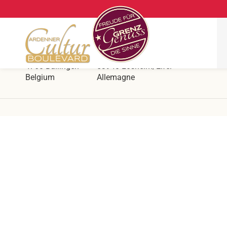
Ars Krippana
Directement à la frontière belgo-allemande
Hergersberg 1
Prümer Str. 55
4760 Büllingen
53940 Losheim/Eifel
Belgium
Allemagne