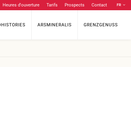
Heures d'ouverture
Tarifs
Prospects
Contact
FR
Liens utiles
DE
NL
DHISTORIES
ARSMINERALIS
GRENZGENUSS
Accès
Heures d'ouverture
Tarifs
EN