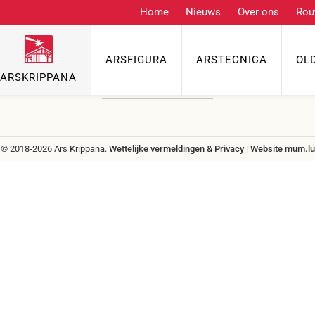
Home
Nieuws
Over ons
Rou
Contact
ARSFIGURA
ARSTECNICA
OL
Telefoon
ARSKRIPPANA
info@grenzgenuss.net
© 2018-2026 Ars Krippana.
Wettelijke vermeldingen & Privacy
|
Website
mum.lu