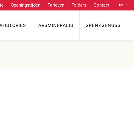
te
Openingstijden
Tarieven
Folders
Contact
NL
Praktische links
DE
EN
DHISTORIES
ARSMINERALIS
GRENZGENUSS
Route
Openingstijden
Tarieven
FR