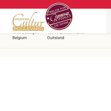
Ars Krippana
Aan de Duits-Belgische grens
Hergersberg 1
Prümer Str. 55
4760 Büllingen
53940 Losheim/Eifel
Belgium
Duitsland