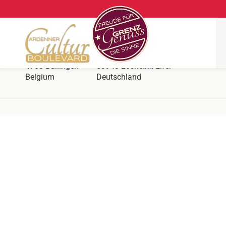
Ars Krippana
Direkt an der deutsch belgischen Grenze
Hergersberg 1
Prümer Str. 55
4760 Büllingen
53940 Losheim/Eifel
Belgium
Deutschland