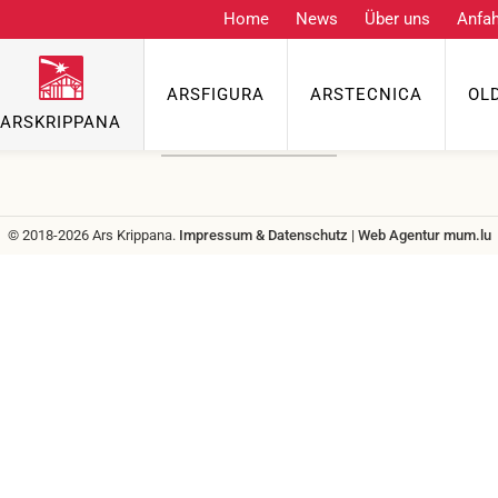
Home
News
Über uns
Anfah
Kontakt
ARSFIGURA
ARSTECNICA
OL
Telefon
ARSKRIPPANA
info@grenzgenuss.net
© 2018-2026 Ars Krippana.
Impressum & Datenschutz
|
Web Agentur
mum.lu