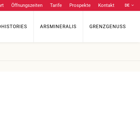
rt
Öffnungszeiten
Tarife
Prospekte
Kontakt
DE
Praktische Links
NL
EN
DHISTORIES
ARSMINERALIS
GRENZGENUSS
Anfahrt
Öffnungszeiten
Tarife
FR