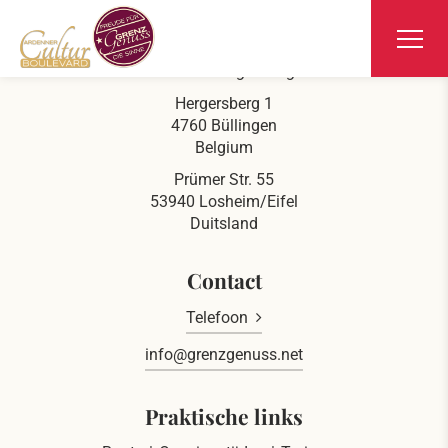
Ars Krippana
Aan de Duits-Belgische grens
Hergersberg 1
4760 Büllingen
Belgium
Prümer Str. 55
53940 Losheim/Eifel
Duitsland
Contact
Telefoon
info@grenzgenuss.net
Praktische links