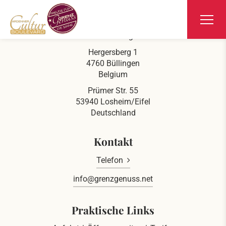
Ars Krippana
Direkt an der deutsch belgischen Grenze
Hergersberg 1
4760 Büllingen
Belgium
Prümer Str. 55
53940 Losheim/Eifel
Deutschland
Kontakt
Telefon
info@grenzgenuss.net
Praktische Links