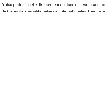
 à plus petite échelle directement ou dans un restaurant loc
x de bières de spécialité belges et internationales. L'embal
 les seuls à trouver quelque chose de nouveau.
8h30 également le dimanche.
à l'adresse suivante :
www.grenzgenuss.net