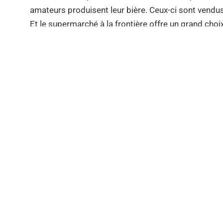
amateurs produisent leur bière. Ceux-ci sont vendus
Et le supermarché à la frontière offre un grand choi
d'œil ici et les connaisseurs de bière ne seront pas
L'AD DELHAIZE est ouvert tous les jours de 8h à 1
Vous trouverez des informations et les prix actuels 