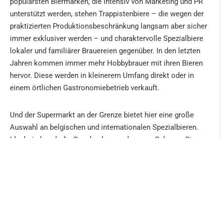
populärsten Biermarken, die intensiv von Marketing und PR
unterstützt werden, stehen Trappistenbiere – die wegen der
praktizierten Produktionsbeschränkung langsam aber sicher
immer exklusiver werden – und charaktervolle Spezialbiere
lokaler und familiärer Brauereien gegenüber. In den letzten
Jahren kommen immer mehr Hobbybrauer mit ihren Bieren
hervor. Diese werden in kleinerem Umfang direkt oder in
einem örtlichen Gastronomiebetrieb verkauft.
Und der Supermarkt an der Grenze bietet hier eine große
Auswahl an belgischen und internationalen Spezialbieren.
Ideal sind auch die Geschenkverpackungen. Schauen Sie
vorbei hier findet nicht nur der Bierkenner was Neues.
Der AD DELHAIZE ist täglich geöffnet von 8 bis 18:30 Uhr
auch sonntags.
Infos und aktuelle Preise finden Sie unter: