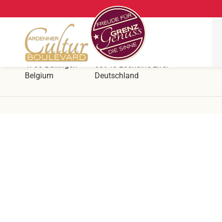
Ars Krippana
Direkt an der deutsch belgischen Grenze
Hergersberg 1
Prümer Str. 55
4760 Büllingen
53940 Losheim/Eifel
Belgium
Deutschland