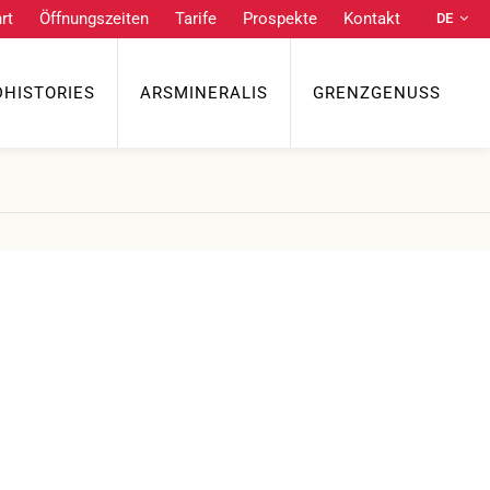
rt
Öffnungszeiten
Tarife
Prospekte
Kontakt
DE
Praktische Links
NL
EN
DHISTORIES
ARSMINERALIS
GRENZGENUSS
Anfahrt
Öffnungszeiten
Tarife
FR