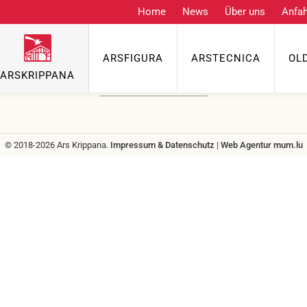
Home
News
Über uns
Anfah
Kontakt
ARSFIGURA
ARSTECNICA
OL
Telefon
ARSKRIPPANA
info@grenzgenuss.net
© 2018-2026 Ars Krippana.
Impressum & Datenschutz
|
Web Agentur
mum.lu