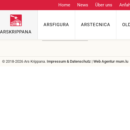
Home
News
Über uns
Anfah
Kontakt
ARSFIGURA
ARSTECNICA
OL
Telefon
ARSKRIPPANA
info@grenzgenuss.net
© 2018-2026 Ars Krippana.
Impressum & Datenschutz
|
Web Agentur
mum.lu