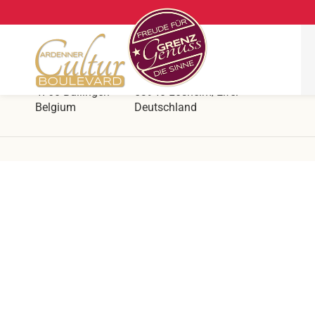
Ars Krippana
Direkt an der deutsch belgischen Grenze
Hergersberg 1
Prümer Str. 55
4760 Büllingen
53940 Losheim/Eifel
Belgium
Deutschland