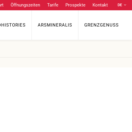
rt
Öffnungszeiten
Tarife
Prospekte
Kontakt
DE
Praktische Links
NL
EN
DHISTORIES
ARSMINERALIS
GRENZGENUSS
Anfahrt
Öffnungszeiten
Tarife
FR