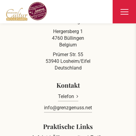
Ars Krippana
Direkt an der deutsch belgischen Grenze
Hergersberg 1
4760 Büllingen
Belgium
Prümer Str. 55
53940 Losheim/Eifel
Deutschland
Kontakt
Telefon
info@grenzgenuss.net
Praktische Links