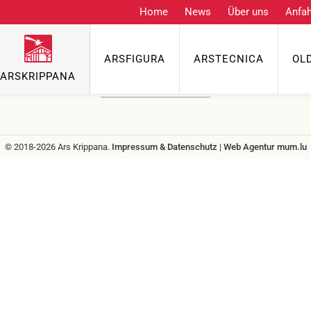
Home
News
Über uns
Anfah
Kontakt
ARSFIGURA
ARSTECNICA
OL
Telefon
ARSKRIPPANA
info@grenzgenuss.net
© 2018-2026 Ars Krippana.
Impressum & Datenschutz
|
Web Agentur
mum.lu