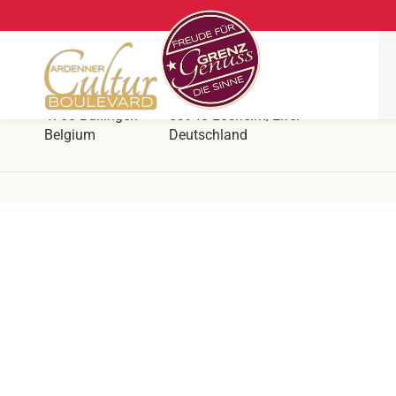
Ars Krippana
Direkt an der deutsch belgischen Grenze
Hergersberg 1
Prümer Str. 55
4760 Büllingen
53940 Losheim/Eifel
Belgium
Deutschland