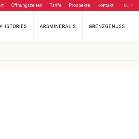
rt
Öffnungszeiten
Tarife
Prospekte
Kontakt
DE
Praktische Links
NL
EN
DHISTORIES
ARSMINERALIS
GRENZGENUSS
Anfahrt
Öffnungszeiten
Tarife
FR