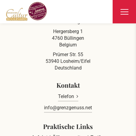
Ars Krippana
Direkt an der deutsch belgischen Grenze
Hergersberg 1
4760 Büllingen
Belgium
Prümer Str. 55
53940 Losheim/Eifel
Deutschland
Kontakt
Telefon
info@grenzgenuss.net
Praktische Links