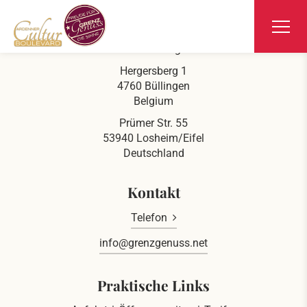
Ars Krippana
Direkt an der deutsch belgischen Grenze
Hergersberg 1
4760 Büllingen
Belgium
Prümer Str. 55
53940 Losheim/Eifel
Deutschland
Kontakt
Telefon
info@grenzgenuss.net
Praktische Links