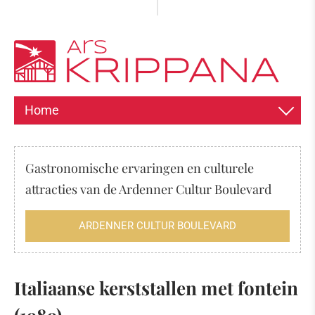
Home
INFORMATIE OVER DE EXPOSITIE
Gastronomische ervaringen en culturele
GESCHIEDENIS VAN DE KERSTSTAL
attracties van de Ardenner Cultur Boulevard
Van elitaire kunst naar volkskunst
ARDENNER CULTUR BOULEVARD
Spanje
Alles over 24 december
Rond Kerstmis
Italiaanse kerststallen met fontein
De kerststallen in Spanje