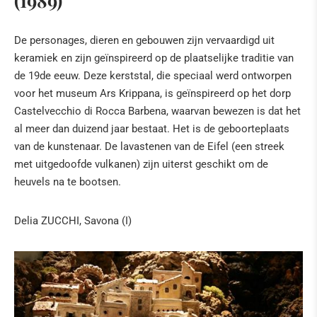
(1989)
Italië: De magie van de Napolitaanse kerststallen
Afrikaanse kunst
De personages, dieren en gebouwen zijn vervaardigd uit
keramiek en zijn geïnspireerd op de plaatselijke traditie van
Van de voederbak tot kunst
de 19de eeuw. Deze kerststal, die speciaal werd ontworpen
De geboorte van Christus
voor het museum Ars Krippana, is geïnspireerd op het dorp
De oorsprong van Kerstmis
Castelvecchio di Rocca Barbena, waarvan bewezen is dat het
al meer dan duizend jaar bestaat. Het is de geboorteplaats
De drie heilige koningen
van de kunstenaar. De lavastenen van de Eifel (een streek
Kerstdatum
met uitgedoofde vulkanen) zijn uiterst geschikt om de
heuvels na te bootsen.
PIETER BRUEGEL IN 3D
SPECIALE TENTOONSTELLINGEN
Delia ZUCCHI, Savona (I)
Sabine Kathriner
Maatschappelijk kritische kerststalletjes van
mevrouw Kohnen