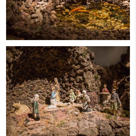
Kerststal etalage van de wereld
Bijzonderheden
Sociaalkritische kerststallen
Franse Santons
Diversen