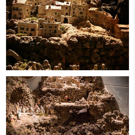
STENEN KUNST UIT ZIMBABWE
ArsShona
De walvis
Kunstenaars
IN DE PERS
IN DE PERS F
IN DE PERS NL
TENTOONSTELLINGEN
Italiaanse kerststallen
Spaanse kerststallen