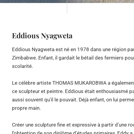
Eddious Nyagweta
Eddious Nyagweta est né en 1978 dans une région pauv
Zimbabwe. Enfant, il gardait le bétail des fermiers po
scolarité.
Le célèbre artiste THOMAS MUKAROBWA a également vé
ce sculpteur et peintre. Eddious était enthousiasmé par 
aussi souvent qu'il le pouvait. Déjà enfant, on lui permet
propre main.
Créer une sculpture fine et expressive à partir d'une r
l'obtention de son diplôme d'études primaires, Eddy a r